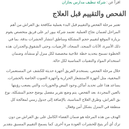
اقرأ عن :
شركة تنظيف مدارس بجازان
الفحص والتقييم قبل العلاج
تعتبر مرحلة الفحص والتقييم قبل البدء بعملية مكافحة بق الفراش من أهم
المراحل لضمان نجاح العملية. تعتمد شركة بيور اير على فريق متخصص يقوم
بزيارة الموقع لتقييم حجم المشكلة ومناطق انتشار الحشرات بدقة، بما في
ذلك الأسرة، الأثاث المنجد، السجاد، الأرضيات، وحتى الشقوق والجدران. هذه
الخطوة تسمح بتحديد خطة علاجية مخصصة لكل منزل أو منشأة، وضمان
استخدام المواد والتقنيات المناسبة لكل حالة.
خلال مرحلة الفحص، يستخدم الفريق أجهزة حديثة للكشف عن المستعمرات
المخفية، مثل أجهزة الاستشعار الحرارية وأجهزة الصوت الخاصة بالحشرات.
يساعد هذا على تحديد أماكن وجود البيض والحوريات، والتي يصعب رؤيتها
بالعين المجردة. بعد الفحص، يتم وضع تقرير مفصل يوضح حجم المشكلة، نوع
بق الفراش، وطرق العلاج المناسبة، بالإضافة إلى جدول زمني لمعالجة كل
منطقة في المنزل بشكل آمن وفعال.
الهدف من هذه المرحلة هو ضمان القضاء الكامل على بق الفراش من دون
ترك أي أثر يتيح للحشرات العودة مرة أخرى. كما يسمح التقييم المسبق بتقدير