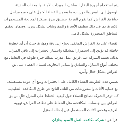
يتم استخدام أجهزة البخار الساخن، المبيدات الآمنة، والمعدات الحديثة
للوصول إلى البيض والحوريات، ما يضمن القضاء الكامل على جميع مراحل
حياة بق الفراش. كما يقوم الفريق بتطبيق طرق مبتكرة لمعالجة المستعمرات
الكبيرة، بما في ذلك تنظيف الأسرة والمفروشات بشكل دوري، وضمان تعقيم
المناطق المتضررة بشكل كامل.
القضاء على بق الفراش المخفي يحتاج إلى دقة ومهارة، حيث أن أي خطوة
خاطئة قد تؤدي إلى استمرار المشكلة وانتشار الحشرات إلى باقي المنزل.
لذلك، تعتمد الشركة على فريق عمل مدرب يمتلك خبرة طويلة في التعامل مع
مختلف أنواع المنازل والفنادق والمباني التجارية، لضمان القضاء على بق
الفراش بشكل فعال وآمن.
تضمن هذه الطريقة القضاء الكامل على الحشرات ومنع أي عودة مستقبلية،
مع حماية الأثاث والمفروشات من التلف الناتج عن طرق المكافحة التقليدية.
كما توفر الشركة نصائح للعملاء حول كيفية الحفاظ على المنزل خالٍ من بق
الفراش بين جلسات المكافحة، مثل الحفاظ على نظافة الفراش، تهوية
الغرف، وفحص الأثاث المستعمل قبل إدخاله للمنزل.
اقرأ عن :
شركة مكافحة النمل الاسود بجازان