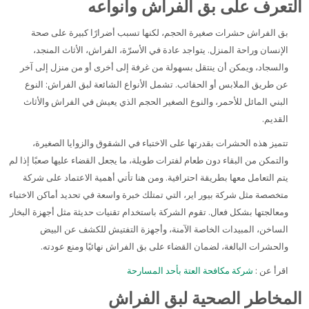
التعرف على بق الفراش وأنواعه
بق الفراش حشرات صغيرة الحجم، لكنها تسبب أضرارًا كبيرة على صحة
الإنسان وراحة المنزل. يتواجد عادة في الأسرّة، الفراش، الأثاث المنجد،
والسجاد، ويمكن أن ينتقل بسهولة من غرفة إلى أخرى أو من منزل إلى آخر
عن طريق الملابس أو الحقائب. تشمل الأنواع الشائعة لبق الفراش: النوع
البني المائل للأحمر، والنوع الصغير الحجم الذي يعيش في الفراش والأثاث
القديم.
تتميز هذه الحشرات بقدرتها على الاختباء في الشقوق والزوايا الصغيرة،
والتمكن من البقاء دون طعام لفترات طويلة، ما يجعل القضاء عليها صعبًا إذا لم
يتم التعامل معها بطريقة احترافية. ومن هنا تأتي أهمية الاعتماد على شركة
متخصصة مثل شركة بيور اير، التي تمتلك خبرة واسعة في تحديد أماكن الاختباء
ومعالجتها بشكل فعال. تقوم الشركة باستخدام تقنيات حديثة مثل أجهزة البخار
الساخن، المبيدات الخاصة الآمنة، وأجهزة التفتيش للكشف عن البيض
والحشرات البالغة، لضمان القضاء على بق الفراش نهائيًا ومنع عودته.
اقرأ عن :
شركة مكافحة العتة بأحد المسارحة
المخاطر الصحية لبق الفراش