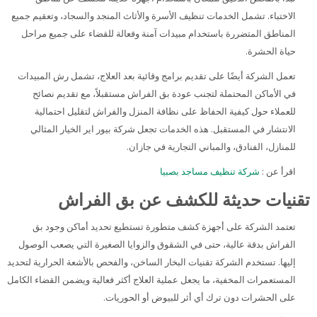
الاختباء. تشمل الخدمات تنظيف الأسرة والأثاث المنجد والسجاد، وتعقيم جميع
المناطق المتضررة باستخدام مبيدات آمنة وفعالة للقضاء على جميع مراحل
حياة الحشرة.
تعمل الشركة أيضًا على تقديم برامج وقائية بعد العلاج، تشمل رش المبيدات
في الأماكن المحتملة لتجنب عودة بق الفراش مستقبلاً، مع تقديم نصائح
للعملاء حول كيفية الحفاظ على نظافة المنزل والفراش لتقليل احتمالية
الانتشار في المستقبل. هذه الخدمات تجعل شركة بيور اير الخيار المثالي
للمنازل، الفنادق، والمباني التجارية في جازان.
اقرأ عن :
شركة تنظيف مساجد بصبيا
تقنيات حديثة للكشف عن بق الفراش
تعتمد الشركة على أجهزة كشف متطورة تستطيع تحديد أماكن وجود بق
الفراش بدقة عالية، حتى في الشقوق والزوايا الصغيرة التي يصعب الوصول
إليها. تستخدم الشركة تقنيات البخار الساخن، والفحص بالأشعة الحرارية لتحديد
المستعمرات المخفية، ما يجعل عملية العلاج أكثر فعالية ويضمن القضاء الكامل
على الحشرات دون ترك أي أثر للبيوض أو الحوريات.