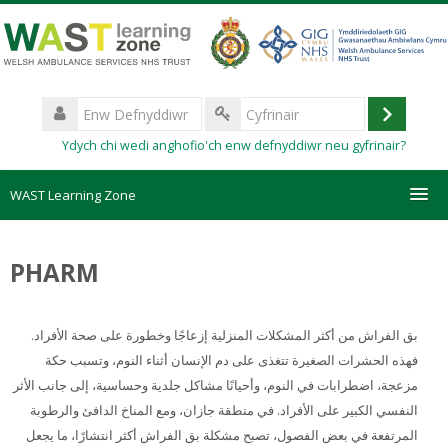
Mynd
i'r
prif
gynnwys
Enw
Defnyddiwr
Mewngo
Cyfrinair
Ydych chi wedi anghofio'ch enw defnyddiwr neu gyfrinair?
WAST Learning Zone
Courses
PHARM
HelpDesk
بق الفراش من أكثر المشكلات المنزلية إزعاجًا وخطورة على صحة الأفراد.
Create new account
فهذه الحشرات الصغيرة تتغذى على دم الإنسان أثناء النوم، وتسبب حكة
مزعجة، اضطرابات في النوم، وأحيانًا مشاكل جلدية وحساسية، إلى جانب الأثر
Forgotten password
النفسي الكبير على الأفراد. في منطقة جازان، ومع المناخ الدافئ والرطوبة
المرتفعة في بعض الفصول، تصبح مشكلة بق الفراش أكثر انتشارًا، ما يجعل