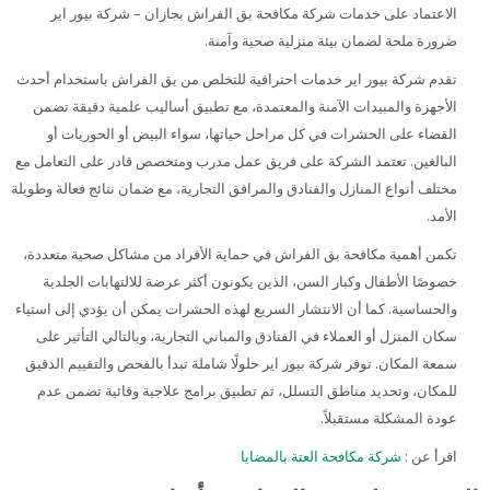
My Courses
الاعتماد على خدمات شركة مكافحة بق الفراش بجازان – شركة بيور اير
ضرورة ملحة لضمان بيئة منزلية صحية وآمنة.
Cymraeg ‎(cy)‎
تقدم شركة بيور اير خدمات احترافية للتخلص من بق الفراش باستخدام أحدث
الأجهزة والمبيدات الآمنة والمعتمدة، مع تطبيق أساليب علمية دقيقة تضمن
القضاء على الحشرات في كل مراحل حياتها، سواء البيض أو الحوريات أو
البالغين. تعتمد الشركة على فريق عمل مدرب ومتخصص قادر على التعامل مع
مختلف أنواع المنازل والفنادق والمرافق التجارية، مع ضمان نتائج فعالة وطويلة
الأمد.
تكمن أهمية مكافحة بق الفراش في حماية الأفراد من مشاكل صحية متعددة،
خصوصًا الأطفال وكبار السن، الذين يكونون أكثر عرضة للالتهابات الجلدية
والحساسية. كما أن الانتشار السريع لهذه الحشرات يمكن أن يؤدي إلى استياء
سكان المنزل أو العملاء في الفنادق والمباني التجارية، وبالتالي التأثير على
سمعة المكان. توفر شركة بيور اير حلولًا شاملة تبدأ بالفحص والتقييم الدقيق
للمكان، وتحديد مناطق التسلل، ثم تطبيق برامج علاجية وقائية تضمن عدم
عودة المشكلة مستقبلاً.
اقرأ عن :
شركة مكافحة العتة بالمضايا