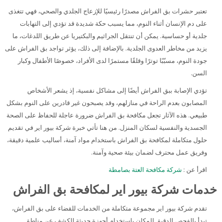
تعتبر حشرات بق الفراش مصدرًا رئيسيًا للإزعاج الجلدي والصحي، فهي تتغذى
على دم الإنسان أثناء النوم، مما يسبب حكة شديدة قد تؤدي إلى التهابات
جلدية أو حساسية. يمكن أن تنتقل الجراثيم والبكتيريا عن طريق اللدغات، ما
يزيد من مخاطر العدوى الجلدية. بالإضافة إلى ذلك، يؤثر تواجد بق الفراش على
جودة النوم، مسبّبًا توترًا وقلقًا مستمرًا لدى الأفراد، خصوصًا الأطفال وكبار
السن.
تؤدي الإصابة ببق الفراش أيضًا إلى مشاكل نفسية، إذ يشعر الأشخاص
المصابون بعدم الراحة في منازلهم، وقد يصبحون غير قادرين على النوم بشكل
طبيعي. هذه الآثار تجعل مكافحة بق الفراش ضرورة عاجلة للحفاظ على الصحة
الجسدية والنفسية لسكان المنزل. من هنا تأتي خبرة شركة بيور اير في تقديم
حلول متكاملة لمكافحة بق الفراش باستخدام مواد آمنة، أساليب علمية دقيقة،
وفريق عمل محترف لضمان بيئة صحية وآمنة.
اقرأ عن :
شركة مكافحة العتة بصامطة
خدمات شركة بيور اير لمكافحة بق الفراش
تقدم شركة بيور اير مجموعة متكاملة من الخدمات للقضاء على بق الفراش،
تبدأ بالفحص الدقيق للمكان باستخدام أجهزة حديثة للكشف عن مناطق