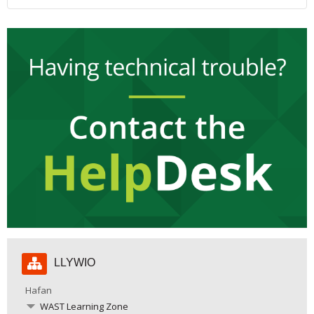
Hepgor
LLYWIO
Llywio
Hafan
WAST Learning Zone