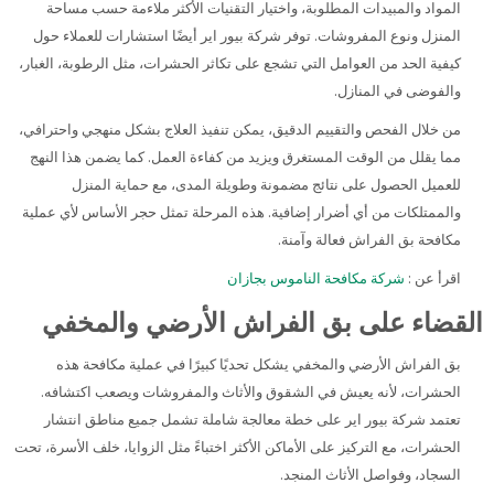
المواد والمبيدات المطلوبة، واختيار التقنيات الأكثر ملاءمة حسب مساحة
المنزل ونوع المفروشات. توفر شركة بيور اير أيضًا استشارات للعملاء حول
كيفية الحد من العوامل التي تشجع على تكاثر الحشرات، مثل الرطوبة، الغبار،
والفوضى في المنازل.
من خلال الفحص والتقييم الدقيق، يمكن تنفيذ العلاج بشكل منهجي واحترافي،
مما يقلل من الوقت المستغرق ويزيد من كفاءة العمل. كما يضمن هذا النهج
للعميل الحصول على نتائج مضمونة وطويلة المدى، مع حماية المنزل
والممتلكات من أي أضرار إضافية. هذه المرحلة تمثل حجر الأساس لأي عملية
مكافحة بق الفراش فعالة وآمنة.
اقرأ عن :
شركة مكافحة الناموس بجازان
القضاء على بق الفراش الأرضي والمخفي
بق الفراش الأرضي والمخفي يشكل تحديًا كبيرًا في عملية مكافحة هذه
الحشرات، لأنه يعيش في الشقوق والأثاث والمفروشات ويصعب اكتشافه.
تعتمد شركة بيور اير على خطة معالجة شاملة تشمل جميع مناطق انتشار
الحشرات، مع التركيز على الأماكن الأكثر اختباءً مثل الزوايا، خلف الأسرة، تحت
السجاد، وفواصل الأثاث المنجد.