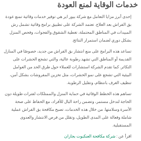
خدمات الوقاية لمنع العودة
إحدى أبرز مزايا التعامل مع شركة بيور اير هي توفير خدمات وقائية تمنع عودة
بق الفراش بعد العلاج. تعتمد الشركة على تطبيق برامج وقائية تشمل رش
المبيدات في المناطق المحتملة، تغطية الشقوق والفجوات، وفحص المنزل
بشكل دوري لضمان استمرار النتائج.
تساعد هذه البرامج على منع انتشار بق الفراش من جديد، خصوصًا في المنازل
القديمة أو المناطق التي تشهد رطوبة عالية، والتي تشجع الحشرات على
التكاثر. كما تقدم الشركة استشارات للعملاء حول طرق الحد من العوامل
البيئية التي تشجع على نمو الحشرات، مثل تخزين المفروشات بشكل آمن،
تنظيف الغرف بانتظام، وتقليل الرطوبة.
تساهم هذه الخطط الوقائية في حماية المنزل والممتلكات لفترات طويلة دون
الحاجة لتدخل مستمر، وتضمن راحة البال للأفراد، مع الحفاظ على صحة
الأسرة وسلامتها. من خلال هذه الخدمات، تصبح مكافحة بق الفراش عملية
شاملة وفعالة على المدى الطويل، وتقلل من فرص الانتشار والعدوى
المستقبلية.
اقرأ عن :
شركة مكافحة العنكبوت بجازان