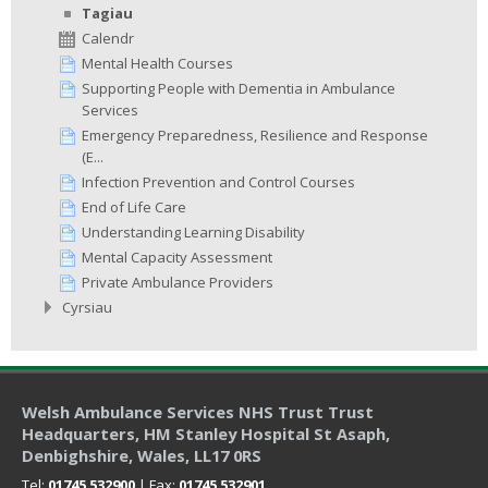
Tagiau
Calendr
Mental Health Courses
Supporting People with Dementia in Ambulance
Services
Emergency Preparedness, Resilience and Response
(E...
Infection Prevention and Control Courses
End of Life Care
Understanding Learning Disability
Mental Capacity Assessment
Private Ambulance Providers
Cyrsiau
Welsh Ambulance Services NHS Trust Trust
Headquarters
, HM Stanley Hospital St Asaph,
Denbighshire, Wales, LL17 0RS
Tel:
01745 532900
| Fax:
01745 532901