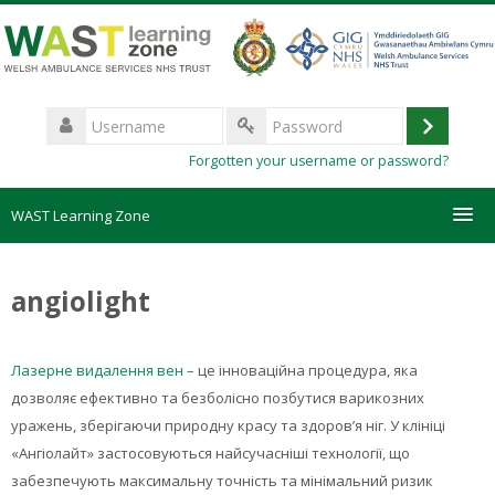
Skip
to
main
content
Username
Log
Password
Forgotten your username or password?
in
WAST Learning Zone
Courses
angiolight
HelpDesk
Лазерне видалення вен
– це інноваційна процедура, яка
Create new account
дозволяє ефективно та безболісно позбутися варикозних
уражень, зберігаючи природну красу та здоров’я ніг. У клініці
Forgotten password
«Ангіолайт» застосовуються найсучасніші технології, що
забезпечують максимальну точність та мінімальний ризик