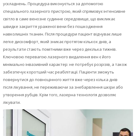
My Courses
ускладнень. Процедура виконується за допомогою
спеціального лазерного пристрою, який спрямовує інтенсивне
English ‎(en)‎
світло в саме венозне судинне середовище, що викликає
швидке закриття ураженої вени без пошкодження
навколишніх тканин. Після процедури пацієнт відчуває лише
легке дискомфорт, який зникає протягом кількох днів, а
результати стають помітними вже через декілька тижнів.
Ключовою перевагою лазерного видалення вен є його
мінімально інвазивний характер: не потребує розрізів, а також
забезпечує коротший час реабілітації. Пацієнти зможуть
повернутися до повноцінного життя вже через кілька днів
після лікування, не переживаючи за знебарвлення шкіри або
утворення рубців. Крім того, лазерна технологія дозволяє
лікувати.